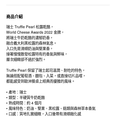
商品介紹
瑞士 Truffle Pearl 松露乾酪，
World Cheese Awards 2022 金牌，
將瑞士牛奶乾酪的濃郁奶香，
融合義大利黑松露的森林氣息。
入口先是滑順奶油與堅果香，
接著慢慢散發松露特有的香氣與鮮味，
層次細緻卻不過於強烈。
Truffle Pearl 保留了瑞士起司溫潤、耐吃的特色，
無論搭配葡萄酒、麵包、入菜，或直接切片品嚐，
都能感受到歐洲餐桌上經典而優雅的風味。
• 產地：瑞士
• 類型：半硬質牛奶乾酪
• 熟成時間：約 4 個月
• 風味特色：奶油、堅果、黑松露、菇類與森林草本香氣
• 口感：質地扎實細緻，入口後帶有滑順融化感